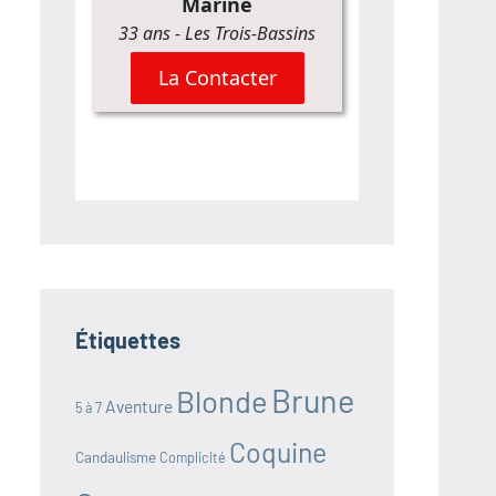
Étiquettes
Brune
Blonde
Aventure
5 à 7
Coquine
Candaulisme
Complicité