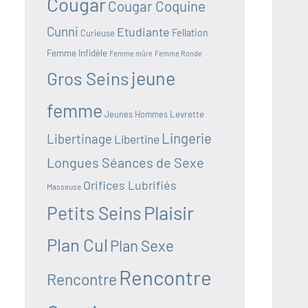
Cougar
Cougar Coquine
Cunni
Etudiante
Fellation
Curieuse
Femme Infidèle
Femme mûre
Femme Ronde
jeune
Gros Seins
femme
Jeunes Hommes
Levrette
Lingerie
Libertinage
Libertine
Longues Séances de Sexe
Orifices Lubrifiés
Masseuse
Plaisir
Petits Seins
Plan Cul
Plan Sexe
Rencontre
Rencontre