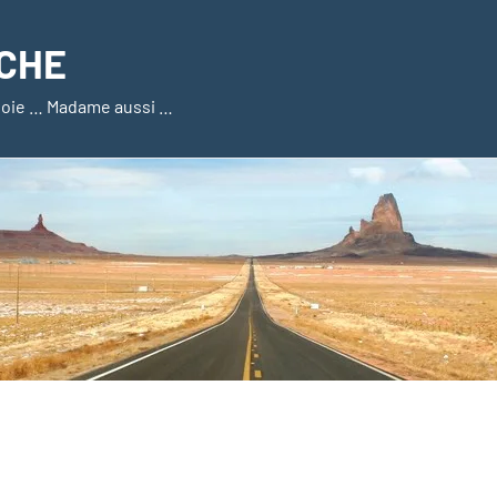
CHE
a joie … Madame aussi …