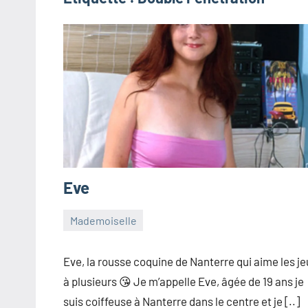
Eve
Mademoiselle
26
MISS-
Aucun
décembre
MADEMOIZELLE
commentaire
Eve, la rousse coquine de Nanterre qui aime les je
2025
à plusieurs 😘 Je m’appelle Eve, âgée de 19 ans je
suis coiffeuse à Nanterre dans le centre et je [..]