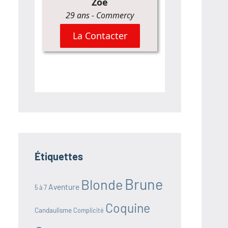
Étiquettes
Brune
Blonde
Aventure
5 à 7
Coquine
Candaulisme
Complicité