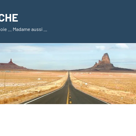
CHE
a joie … Madame aussi …